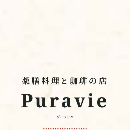
薬膳料理
珈琲の店
と
Puravie
プーラビエ