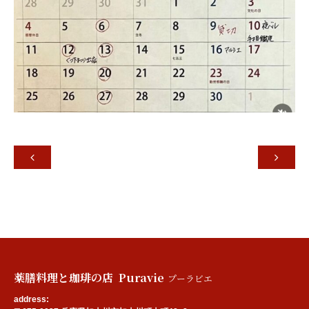


薬膳料理と珈琲の店 Puravie
プーラビエ
address: