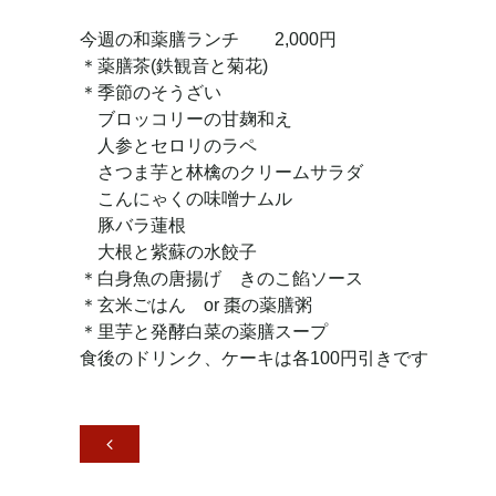
今週の和薬膳ランチ 2,000円
＊薬膳茶(鉄観音と菊花)
＊季節のそうざい
ブロッコリーの甘麹和え
人参とセロリのラペ
さつま芋と林檎のクリームサラダ
こんにゃくの味噌ナムル
豚バラ蓮根
大根と紫蘇の水餃子
＊白身魚の唐揚げ きのこ餡ソース
＊玄米ごはん or 棗の薬膳粥
＊里芋と発酵白菜の薬膳スープ
食後のドリンク、ケーキは各100円引きです
