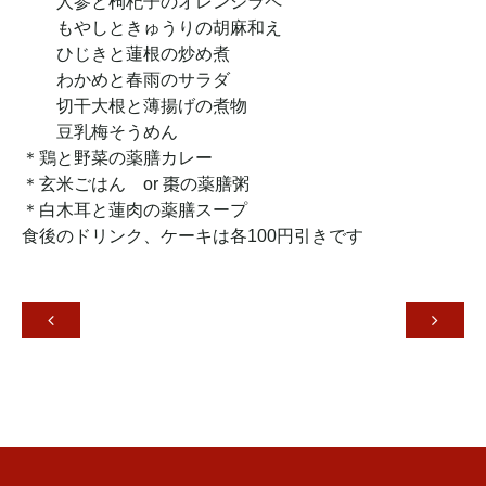
人参と枸杞子のオレンジラペ
もやしときゅうりの胡麻和え
ひじきと蓮根の炒め煮
わかめと春雨のサラダ
切干大根と薄揚げの煮物
豆乳梅そうめん
＊鶏と野菜の薬膳カレー
＊玄米ごはん or 棗の薬膳粥
＊白木耳と蓮肉の薬膳スープ
食後のドリンク、ケーキは各100円引きです

