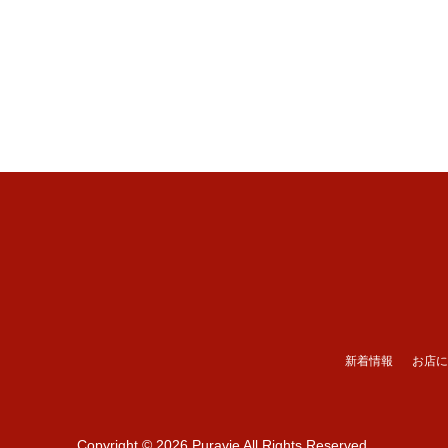
新着情報
お店に
Copyright
© 2026 Puravie
All Rights Reserved.