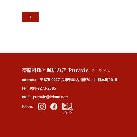

薬膳料理と珈琲の店 Puravie
プーラビエ
address:
〒675-0037 兵庫県加古川市加古川町本町48−8
tel:
090-9273-2885
mail:
puravie@icloud.com
follow: