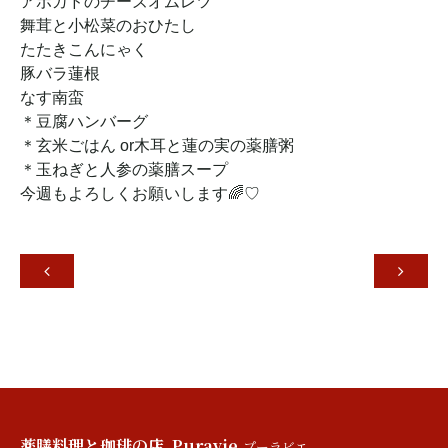
アボガドのチーズオムレツ
舞茸と小松菜のおひたし
たたきこんにゃく
豚バラ蓮根
なす南蛮
＊豆腐ハンバーグ
＊玄米ごはん or木耳と蓮の実の薬膳粥
＊玉ねぎと人参の薬膳スープ
今週もよろしくお願いします🌈♡


薬膳料理と珈琲の店 Puravie
プーラビエ