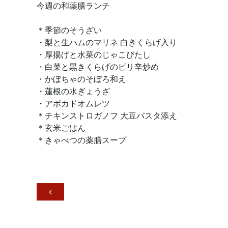
今週の和薬膳ランチ
＊季節のそうざい
・梨と生ハムのマリネ 白きくらげ入り
・厚揚げと水菜のじゃこびたし
・白菜と黒きくらげのピリ辛炒め
・かぼちゃのそぼろ和え
・蓮根の水ぎょうざ
・アボカドオムレツ
＊チキンストロガノフ 大豆パスタ添え
＊玄米ごはん
＊きゃべつの薬膳スープ
