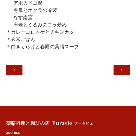
・アボカド豆腐
・冬瓜とオクラの冷製
・なす南蛮
・海老とくるみのニラ炒め
＊カレーコロッケとチキンカツ
＊玄米ごはん
＊白きくらげと春雨の薬膳スープ


薬膳料理と珈琲の店 Puravie
プーラビエ
address: