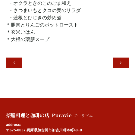
・オクラときのこのごま和え
・
さつまいもとクコの実のサラダ
・蓮根とひじきの炒め煮
＊豚肉とりんごのポットロースト
＊玄米ごはん
＊大根の薬膳スープ


薬膳料理と珈琲の店 Puravie
プーラビエ
address:
〒675-0037 兵庫県加古川市加古川町本町48−8