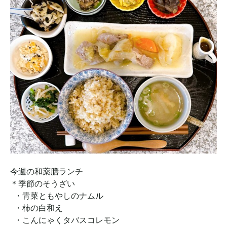
今週の和薬膳ランチ
＊季節のそうざい
・
青菜ともやしのナムル
・柿の白和え
・こんにゃくタバスコレモン